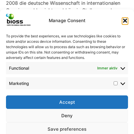
2008 die deutsche Wissenschaft in internationalen
Gremien und bezieht unabhängig Stellung zu den
wissenschaftlichen Grundlagen politischer und
Manage Consent
gesellschaftlicher Fragen. In interdisziplinären
Expertengruppen erarbeitet die Leopoldina
To provide the best experiences, we use technologies like cookies to
öffentliche Stellungnahmen zu aktuellen Themen,
store and/or access device information. Consenting to these
auch in Zusammenarbeit mit anderen deutschen,
technologies will allow us to process data such as browsing behavior or
unique IDs on this site. Not consenting or withdrawing consent, may
europäischen und internationalen Akademien.
adversely affect certain features and functions.
Steckbrief Sonja-Verena
Functional
Immer aktiv
Albers:
https://www.bioss.uni-
freiburg.de/de/person/prof-dr-sonja-verena-albers-
Marketing
de/
Accept
© BIOSS Centre for Biological Signalling Studies
Albert-Ludwigs-Universität Freiburg
Deny
Schänzlestr. 18 | D-79104 Freiburg |
Email:
christine.ehler@bioss.uni-freiburg.de
|
Save preferences